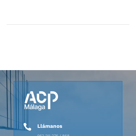

Llámanos
952 211 276 / 868