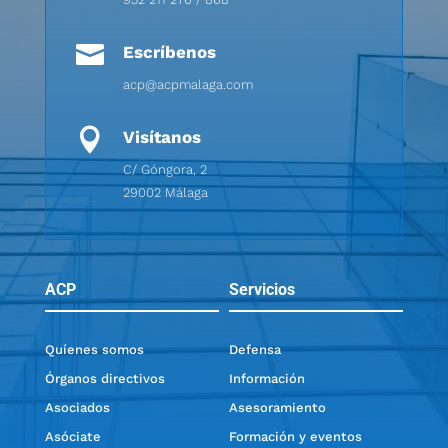

Escríbenos
acp@acpmalaga.com

Visítanos
C/ Góngora, 2
29002 Málaga
ACP
Servicios
Quíenes somos
Defensa
Órganos directivos
Información
Asociados
Asesoramiento
Asóciate
Formación y eventos