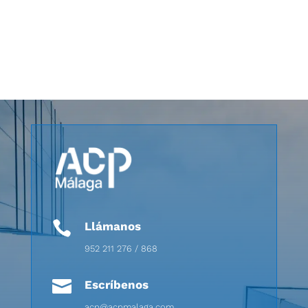

Llámanos
952 211 276 / 868

Escríbenos
acp@acpmalaga.com