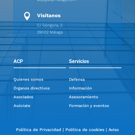

Visítanos
C/ Góngora, 2
29002 Málaga
ACP
Servicios
Quíenes somos
Defensa
Órganos directivos
Información
Asociados
Asesoramiento
Asóciate
Formación y eventos
Política de Privacidad
|
Política de cookies
|
Aviso