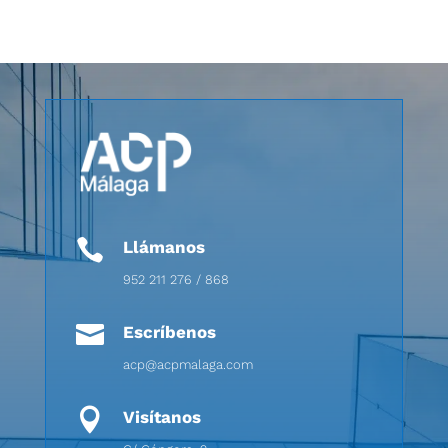

Llámanos
952 211 276 / 868

Escríbenos
acp@acpmalaga.com

Visítanos