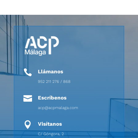

Llámanos
952 211 276 / 868

Escríbenos
acp@acpmalaga.com

Visítanos
C/ Góngora, 2