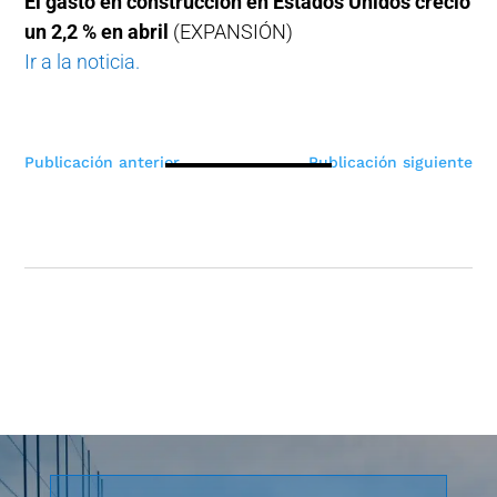
El gasto en construcción en Estados Unidos creció
un 2,2 % en abril
(EXPANSIÓN)
Ir a la noticia.
Navegación
Publicación anterior
Publicación siguiente