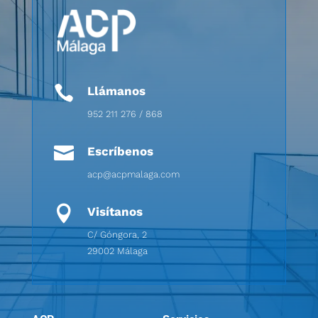

Llámanos
952 211 276 / 868

Escríbenos
acp@acpmalaga.com

Visítanos
C/ Góngora, 2
29002 Málaga