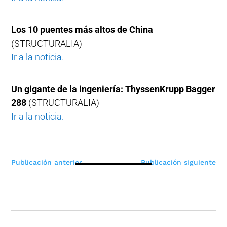
Los 10 puentes más altos de China
(STRUCTURALIA)
Ir a la noticia.
Un gigante de la ingeniería: ThyssenKrupp Bagger
288
(STRUCTURALIA)
Ir a la noticia.
Navegación
Publicación anterior
Publicación siguiente