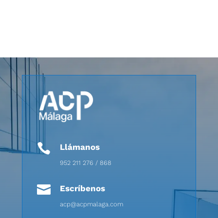

Llámanos
952 211 276 / 868

Escríbenos
acp@acpmalaga.com