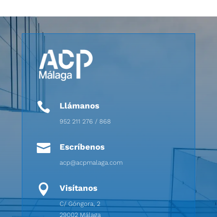

Llámanos
952 211 276 / 868

Escríbenos
acp@acpmalaga.com

Visítanos
C/ Góngora, 2
29002 Málaga