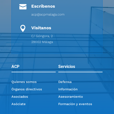

Escríbenos
acp@acpmalaga.com

Visítanos
C/ Góngora, 2
29002 Málaga
ACP
Servicios
Quíenes somos
Defensa
Órganos directivos
Información
Asociados
Asesoramiento
Asóciate
Formación y eventos