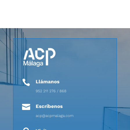

Llámanos
952 211 276 / 868

Escríbenos
acp@acpmalaga.com