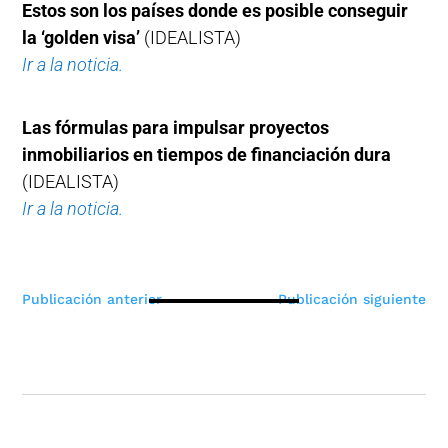
Estos son los países donde es posible conseguir
la ‘golden visa’
(IDEALISTA)
Ir a la noticia.
Las fórmulas para impulsar proyectos
inmobiliarios en tiempos de financiación dura
(IDEALISTA)
Ir a la noticia.
Navegación
Publicación anterior
Publicación siguiente