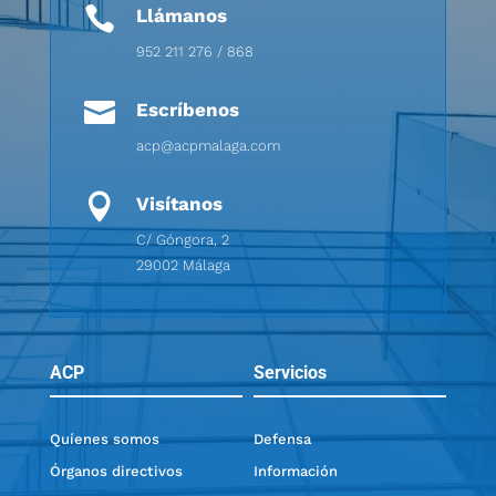

Llámanos
952 211 276 / 868

Escríbenos
acp@acpmalaga.com

Visítanos
C/ Góngora, 2
29002 Málaga
ACP
Servicios
Quíenes somos
Defensa
Órganos directivos
Información