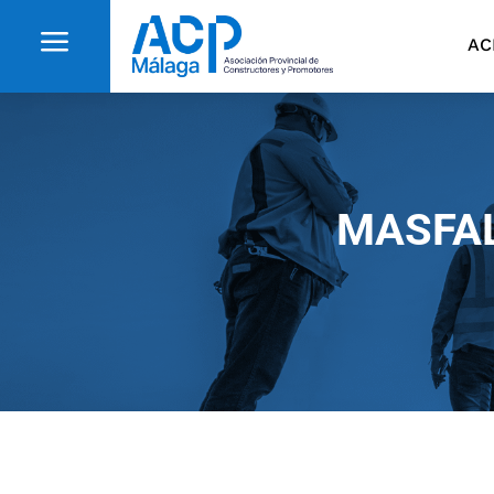
a
AC
MASFALT