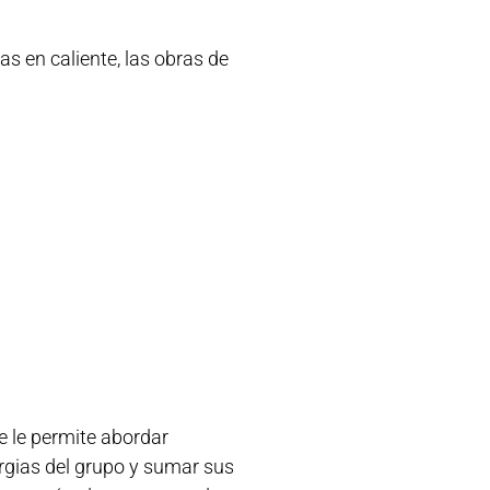
s en caliente, las obras de
e le permite abordar
rgias del grupo y sumar sus
sos y así reducen costes de
gadura de los proyectos que
idad en cada una de las