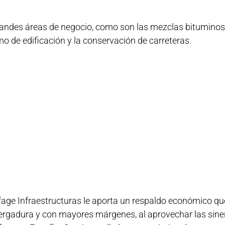
grandes áreas de negocio, como son las mezclas bituminosa
mo de edificación y la conservación de carreteras.
ffage Infraestructuras le aporta un respaldo económico qu
ergadura y con mayores márgenes, al aprovechar las sine
ffage en España. Gracias a ello logran optimizar los recur
.
 principales constructoras malagueñas por la gran enver
os de finalización de las obras y mostrando la máxima cal