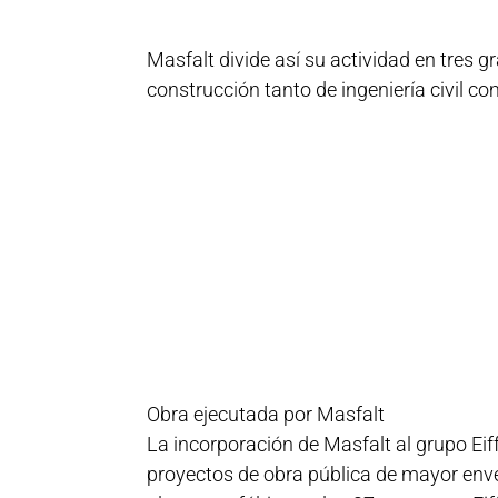
Masfalt divide así su actividad en tres 
construcción tanto de ingeniería civil co
Obra ejecutada por Masfalt
La incorporación de Masfalt al grupo Ei
proyectos de obra pública de mayor env
plantas asfálticas a las 27 que posee Ei
producción para aumentar los márgenes
De este modo, Masfalt destaca entre las
desarrolla, cumpliendo siempre los plaz