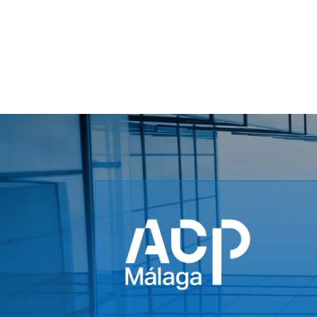


Llámanos
E
952 211 276 / 868
a