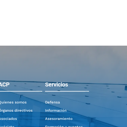
ACP
Servicios
Quíenes somos
Defensa
Órganos directivos
Información
Asociados
Asesoramiento
Asóciate
Formación y eventos