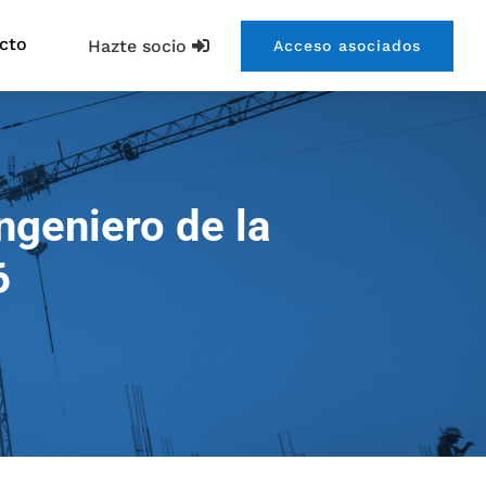
cto
Hazte socio
Acceso asociados
ngeniero de la
6