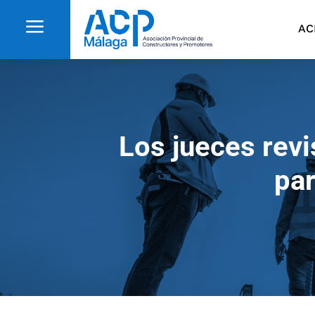
a
AC
Los jueces rev
par