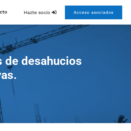
cto
Hazte socio
Acceso asociados
s de desahucios
vas.