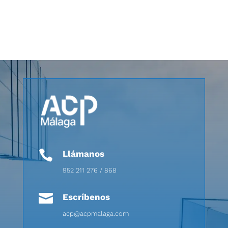

Llámanos
952 211 276 / 868

Escríbenos
acp@acpmalaga.com