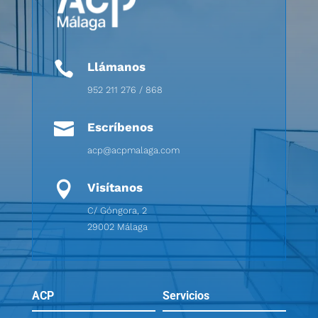

Llámanos
952 211 276 / 868

Escríbenos
acp@acpmalaga.com

Visítanos
C/ Góngora, 2
29002 Málaga
ACP
Servicios