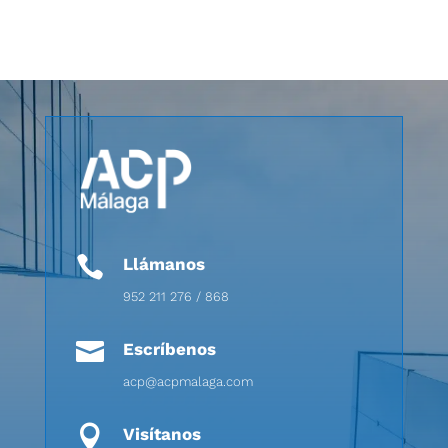

Llámanos
952 211 276 / 868

Escríbenos
acp@acpmalaga.com

Visítanos