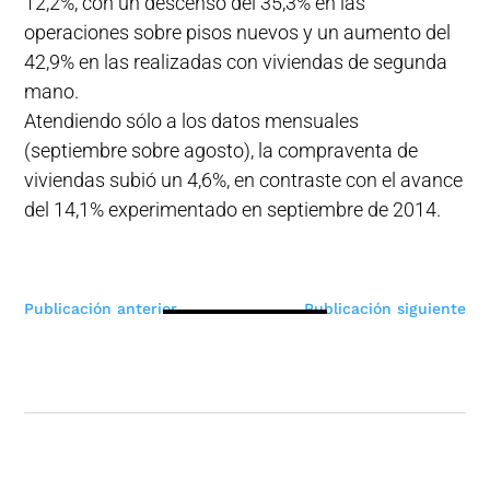
12,2%, con un descenso del 35,3% en las
operaciones sobre pisos nuevos y un aumento del
42,9% en las realizadas con viviendas de segunda
mano.
Atendiendo sólo a los datos mensuales
(septiembre sobre agosto), la compraventa de
viviendas subió un 4,6%, en contraste con el avance
del 14,1% experimentado en septiembre de 2014.
Navegación
Publicación anterior
Publicación siguiente