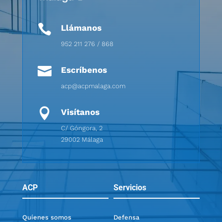

Llámanos
952 211 276 / 868

Escríbenos
acp@acpmalaga.com

Visítanos
C/ Góngora, 2
29002 Málaga
ACP
Servicios
Quíenes somos
Defensa