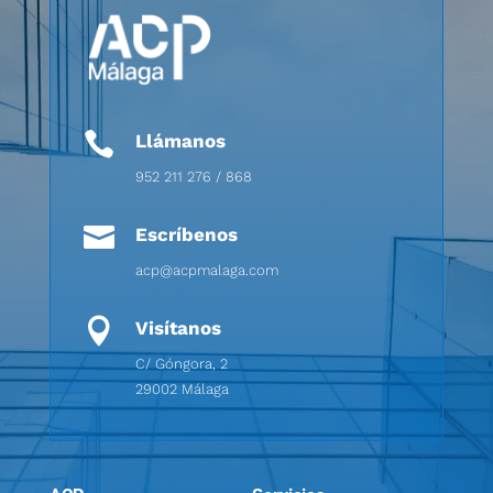

Llámanos
952 211 276 / 868

Escríbenos
acp@acpmalaga.com

Visítanos
C/ Góngora, 2
29002 Málaga