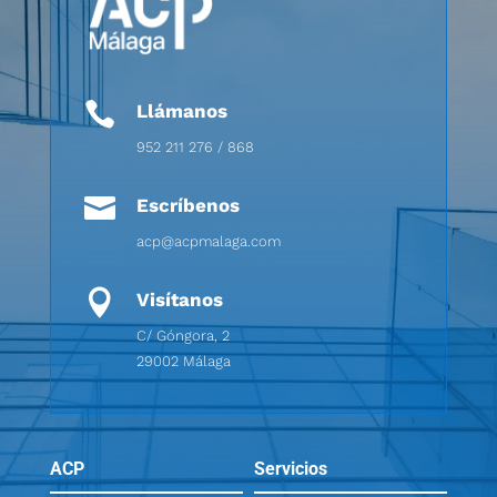

Llámanos
952 211 276 / 868

Escríbenos
acp@acpmalaga.com

Visítanos
C/ Góngora, 2
29002 Málaga
ACP
Servicios