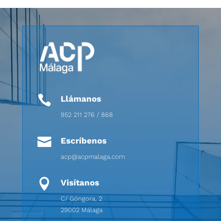

Llámanos
952 211 276 / 868

Escríbenos
acp@acpmalaga.com

Visítanos
C/ Góngora, 2
29002 Málaga