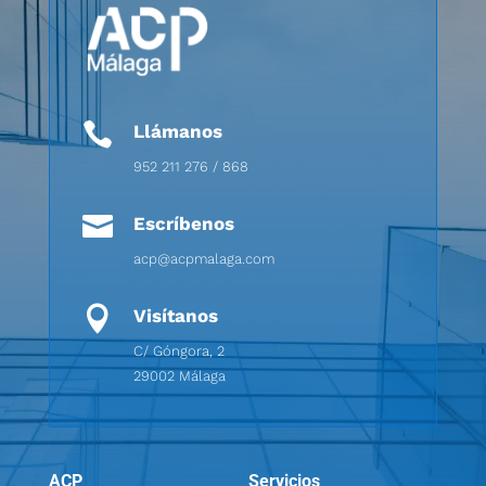

Llámanos
952 211 276 / 868

Escríbenos
acp@acpmalaga.com

Visítanos
C/ Góngora, 2
29002 Málaga
ACP
Servicios