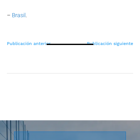
–
Brasil
.
Navegación
Publicación anterior
Publicación siguiente