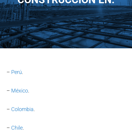
–
Perú
.
–
México
.
–
Colombia
.
–
Chile
.