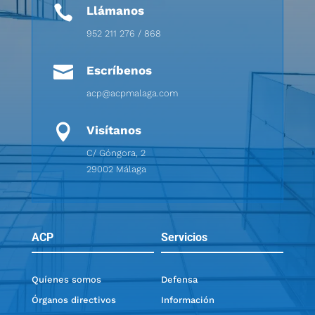

Llámanos
952 211 276 / 868

Escríbenos
acp@acpmalaga.com

Visítanos
C/ Góngora, 2
29002 Málaga
ACP
Servicios
Quíenes somos
Defensa
Órganos directivos
Información