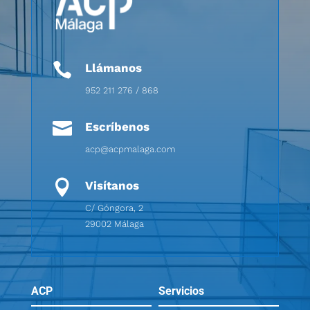

Llámanos
952 211 276 / 868

Escríbenos
acp@acpmalaga.com

Visítanos
C/ Góngora, 2
29002 Málaga
ACP
Servicios