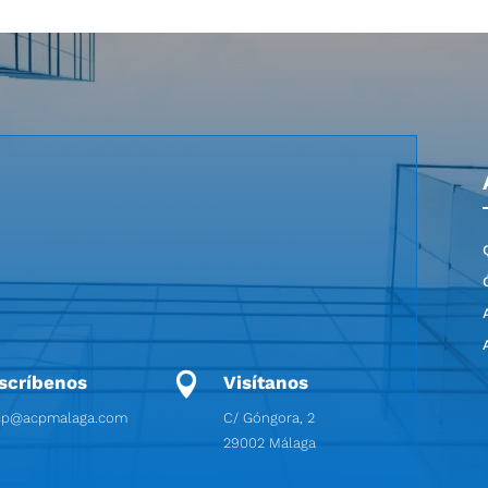

scríbenos
Visítanos
cp@acpmalaga.com
C/ Góngora, 2
29002 Málaga