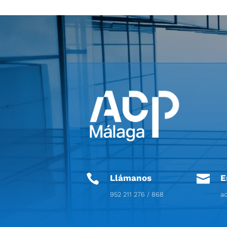


Llámanos
E
952 211 276 / 868
a