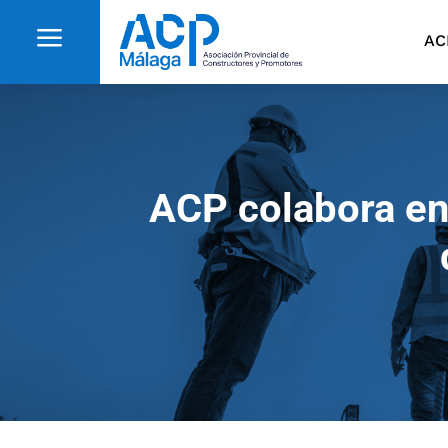
a
AC
ACP colabora en 