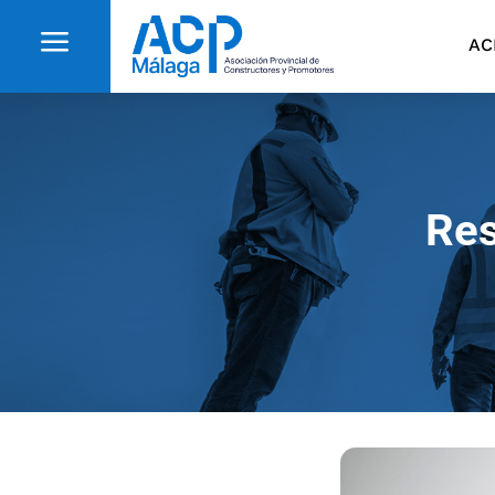
a
AC
Res