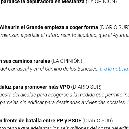
ue paralice la depuradora en Mestanza
(LA OPINIÓN)
e Alhaurin el Grande empieza a coger forma
(DIARIO SUR
mienzan a perfilar el futuro recinto acuático, que el Ayunt
n sus caminos rurales
(LA OPINIÓN)
del Carrascal y en el Camino de los Bancales.
Ir a la noticia.
ndaluz para promover más VPO
(DIARIO SUR)
uesta del alcalde para acogerse a la medida que permite i
 parcelas sin edificar para destinarlas a viviendas sociales.
n frente de batalla entre PP y PSOE
(DIARIO SUR)
to tenga que adelantar los seis millones del coste del edific