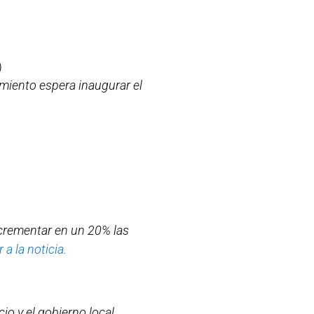
)
amiento espera inaugurar el
ncrementar en un 20% las
Ir a la noticia.
io y el gobierno local