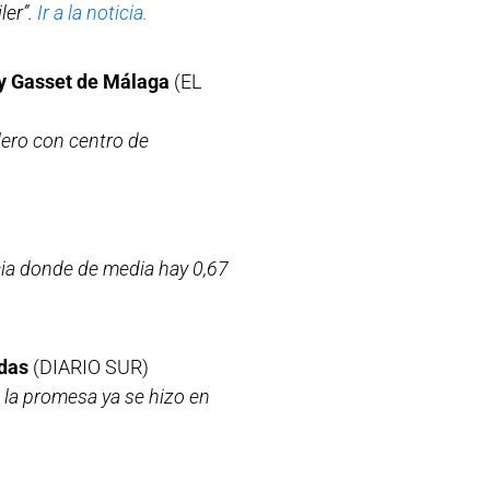
ler”.
Ir a la noticia.
 y Gasset de Málaga
(EL
lero con centro de
ia donde de media hay 0,67
adas
(DIARIO SUR)
 la promesa ya se hizo en