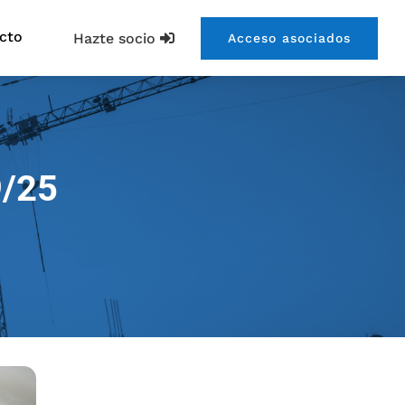
cto
Hazte socio
Acceso asociados
9/25