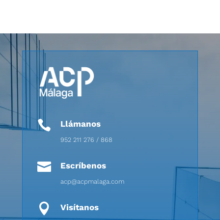

Llámanos
952 211 276 / 868

Escríbenos
acp@acpmalaga.com

Visítanos