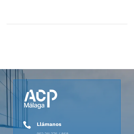

Llámanos
952 211 276 / 868