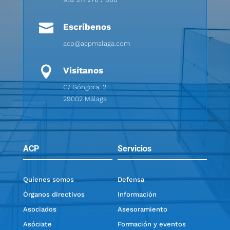

Escríbenos
acp@acpmalaga.com

Visítanos
C/ Góngora, 2
29002 Málaga
ACP
Servicios
Quíenes somos
Defensa
Órganos directivos
Información
Asociados
Asesoramiento
Asóciate
Formación y eventos