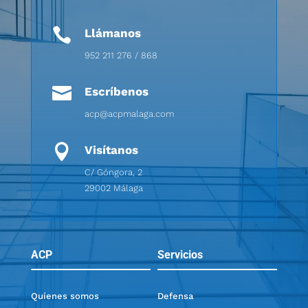

Llámanos
952 211 276 / 868

Escríbenos
acp@acpmalaga.com

Visítanos
C/ Góngora, 2
29002 Málaga
ACP
Servicios
Quíenes somos
Defensa