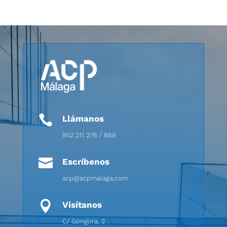

Llámanos
952 211 276 / 868

Escríbenos
acp@acpmalaga.com

Visítanos
C/ Góngora, 2