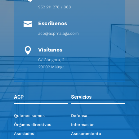
952 211 276 / 868

Escríbenos
acp@acpmalaga.com

Visítanos
C/ Góngora, 2
29002 Málaga
ACP
Servicios
Quíenes somos
Defensa
Órganos directivos
Información
Asociados
Asesoramiento