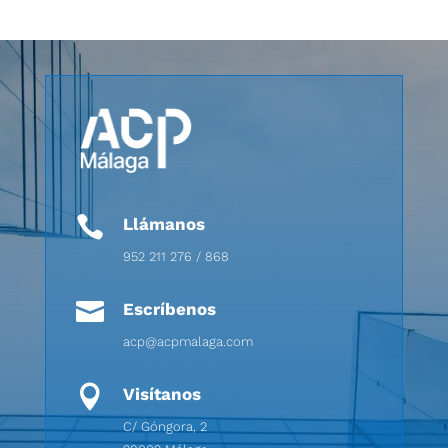

Llámanos
952 211 276 / 868

Escríbenos
acp@acpmalaga.com

Visítanos
C/ Góngora, 2