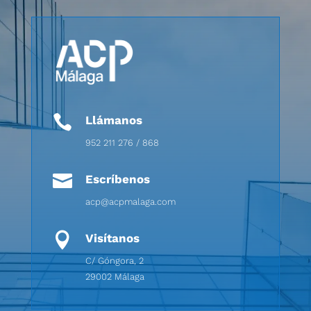

Llámanos
952 211 276 / 868

Escríbenos
acp@acpmalaga.com

Visítanos
C/ Góngora, 2
29002 Málaga