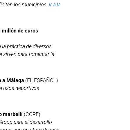
iciten los municipios.
Ir a la
n millón de euros
 la práctica de diversos
e sirven para fomentar la
to a Málaga
(EL ESPAÑOL)
 a usos deportivos
o marbellí
(COPE)
Group para el desarrollo
 euros, con un aforo de más