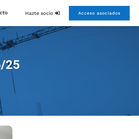
cto
Hazte socio
Acceso asociados
6/25