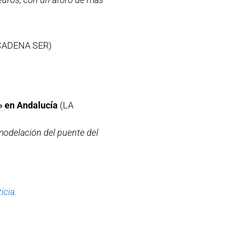
CADENA SER)
» en Andalucía
(LA
modelación del puente del
ticia.