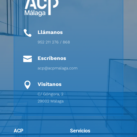

Llámanos
952 211 276 / 868

Escríbenos
acp@acpmalaga.com

Visítanos
C/ Góngora, 2
29002 Málaga
ACP
Servicios