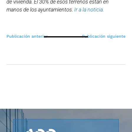
de vivienda. El 30% de esos terrenos están en
manos de los ayuntamientos.
Ir a la noticia.
Navegación
Publicación anterior
Publicación siguiente