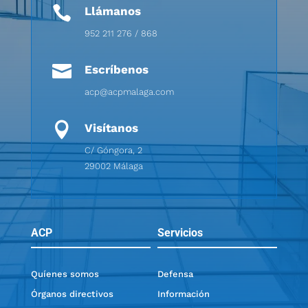

Llámanos
952 211 276 / 868

Escríbenos
acp@acpmalaga.com

Visítanos
C/ Góngora, 2
29002 Málaga
ACP
Servicios
Quíenes somos
Defensa
Órganos directivos
Información