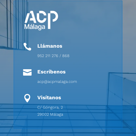

Llámanos
952 211 276 / 868

Escríbenos
acp@acpmalaga.com

Visítanos
C/ Góngora, 2
29002 Málaga