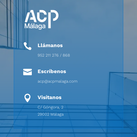

Llámanos
952 211 276 / 868

Escríbenos
acp@acpmalaga.com

Visítanos
C/ Góngora, 2
29002 Málaga