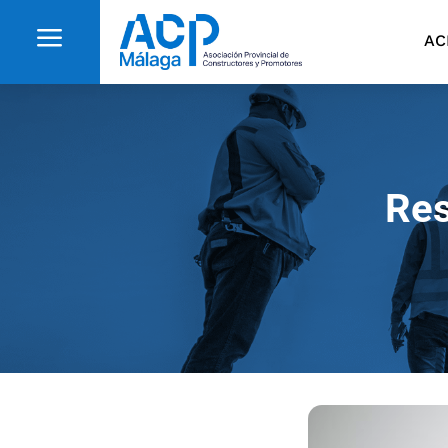
a
AC
Res