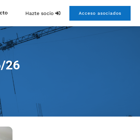
cto
Hazte socio
Acceso asociados
6/26