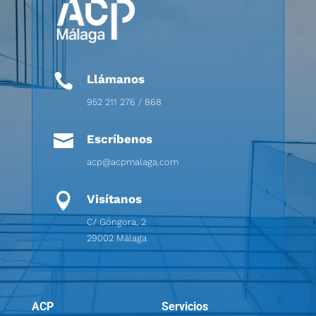

Llámanos
952 211 276 / 868

Escríbenos
acp@acpmalaga.com

Visítanos
C/ Góngora, 2
29002 Málaga
ACP
Servicios