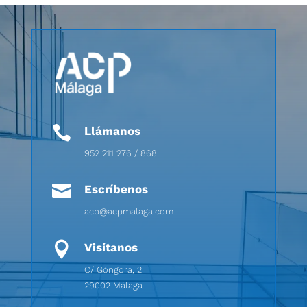

Llámanos
952 211 276 / 868

Escríbenos
acp@acpmalaga.com

Visítanos
C/ Góngora, 2
29002 Málaga