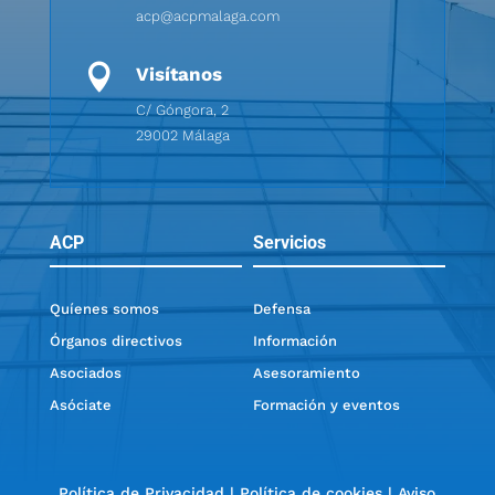
acp@acpmalaga.com

Visítanos
C/ Góngora, 2
29002 Málaga
ACP
Servicios
Quíenes somos
Defensa
Órganos directivos
Información
Asociados
Asesoramiento
Asóciate
Formación y eventos
Política de Privacidad
|
Política de cookies
|
Aviso