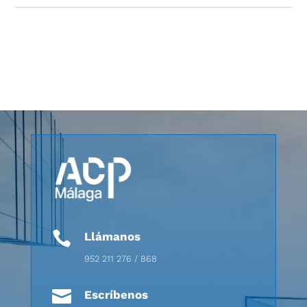

Llámanos
952 211 276 / 868

Escríbenos