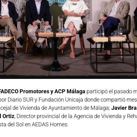
e FADECO Promotores y ACP Málaga
participó el pasado m
do por Diario SUR y Fundación Unicaja donde compartió mes
ncejal de Vivienda de Ayuntamiento de Málaga;
Javier Bra
 Ortiz
, Director provincial de la Agencia de Vivienda y Reh
Costa del Sol en AEDAS Homes.