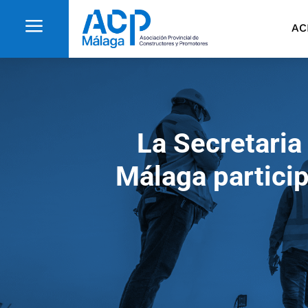
a
AC
La Secretari
Málaga participa