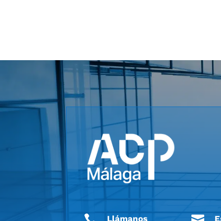


Llámanos
E