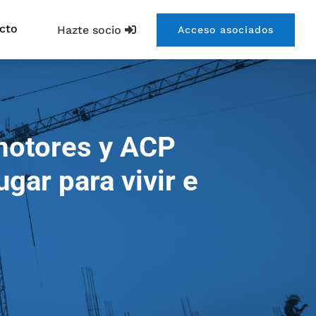
cto
Hazte socio
Acceso asociados
motores y ACP
ugar para vivir e