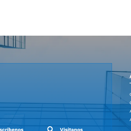

scríbenos
Visítanos