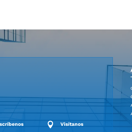

scríbenos
Visítanos