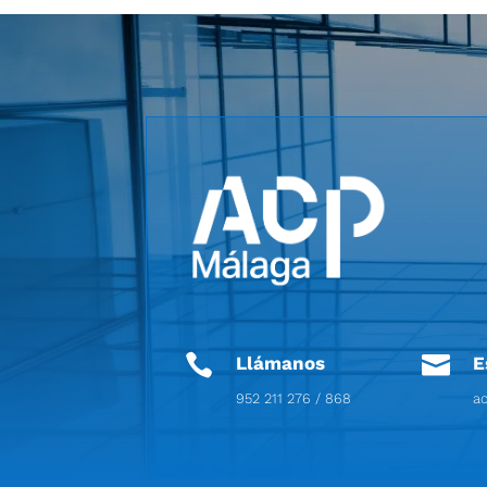


Llámanos
E
952 211 276 / 868
a