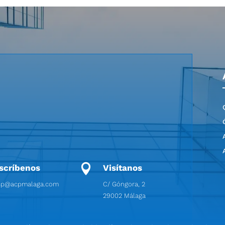

scríbenos
Visítanos
cp@acpmalaga.com
C/ Góngora, 2
29002 Málaga