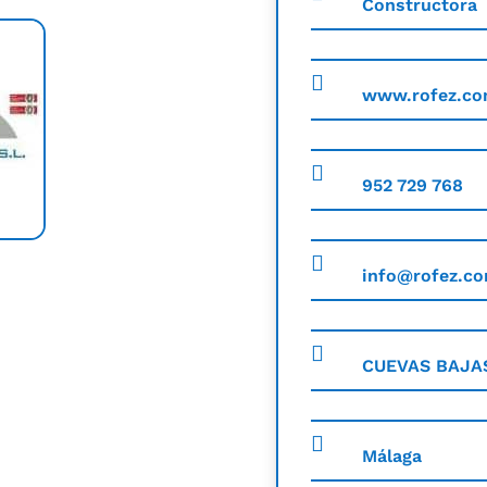
Constructora
www.rofez.c
952 729 768
info@rofez.c
CUEVAS BAJA
Málaga