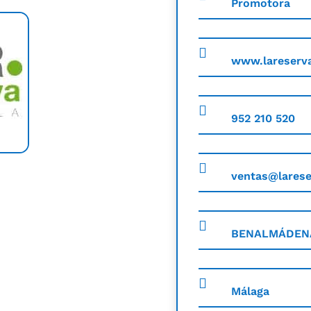
Promotora
www.lareserva
952 210 520
ventas@larese
BENALMÁDEN
Málaga