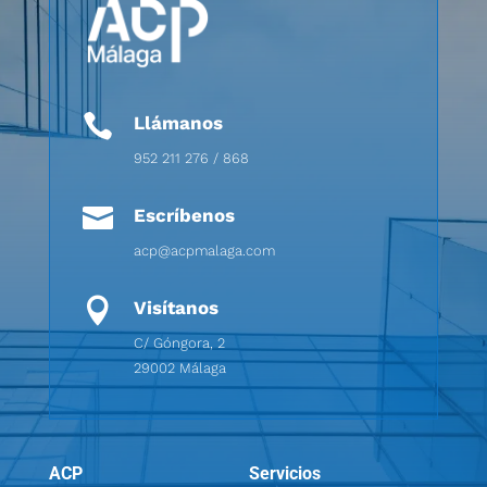

Llámanos
952 211 276 / 868

Escríbenos
acp@acpmalaga.com

Visítanos
C/ Góngora, 2
29002 Málaga
ACP
Servicios