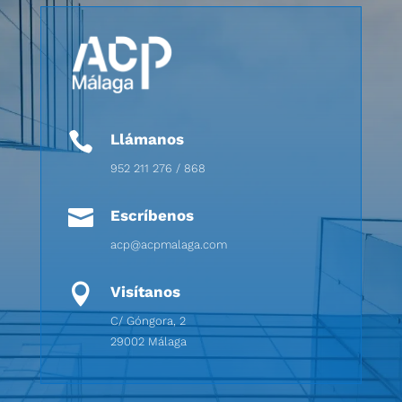

Llámanos
952 211 276 / 868

Escríbenos
acp@acpmalaga.com

Visítanos
C/ Góngora, 2
29002 Málaga