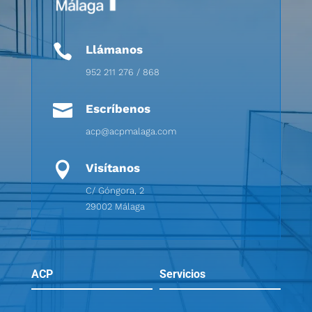

Llámanos
952 211 276 / 868

Escríbenos
acp@acpmalaga.com

Visítanos
C/ Góngora, 2
29002 Málaga
ACP
Servicios