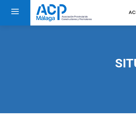
a
AC
SI